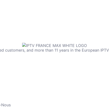
ed customers, and more than 11 years in the European IPTV
eurs IPTV. Notre titre de fournisseur le mieux noté d’Europ
timal. Soyez assuré que vous serez au centre de nos préoc
à vos questions, résoudre vos problèmes techniques et assu
-Nous