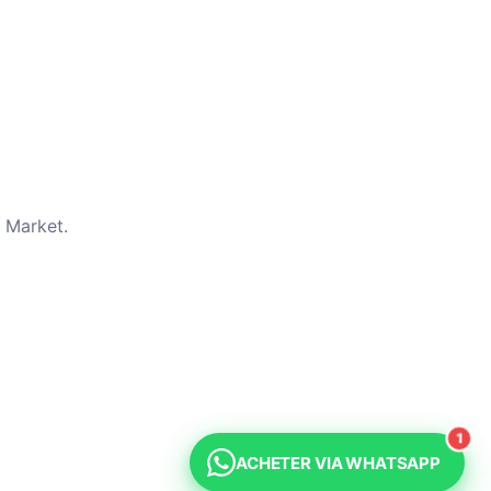
 Market.
e ne repose pas sur nos ventes, mais plutôt sur notre
cupations.
rer votre satisfaction avec nos services.
1
ACHETER VIA WHATSAPP