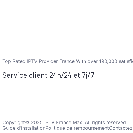
Top Rated IPTV Provider France With over 190,000 satisfi
Service client 24h/24 et 7j/7
Soyez rassuré, nous sommes différents des autres fourniss
engagement envers nos clients et notre service client op
Notre équipe est disponible 24h/24 et 7j/7 pour répondre 
Copyright© 2025 IPTV France Max, All rights reserved. .
Guide d'installation
Politique de remboursement
Contactez