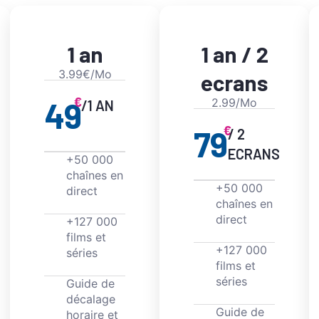
1 an
1 an / 2
3.99€/Mo
ecrans
€
49
2.99/Mo
/1 AN
€
79
/ 2
ECRANS
+50 000
chaînes en
+50 000
direct
chaînes en
direct
+127 000
films et
+127 000
séries
films et
séries
Guide de
décalage
Guide de
horaire et