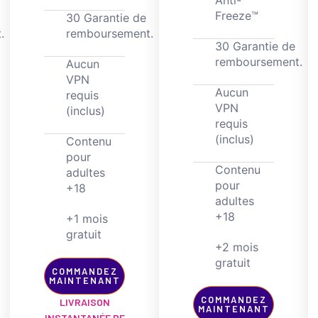
Freeze™
30 Garantie de
.
remboursement.
30 Garantie de
remboursement.
Aucun
VPN
Aucun
requis
VPN
(inclus)
requis
(inclus)
Contenu
pour
Contenu
adultes
pour
+18
adultes
+18
+1 mois
gratuit
+2 mois
gratuit
COMMANDEZ
MAINTENANT
COMMANDEZ
LIVRAISON
MAINTENANT
INSTANTANÉE DE