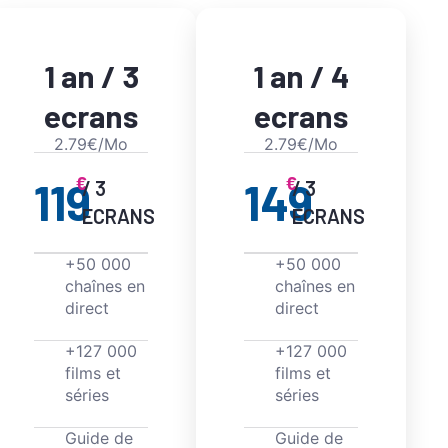
1 an / 3
1 an / 4
ecrans
ecrans
2.79€/Mo
2.79€/Mo
€
€
119
149
/ 3
/ 3
ECRANS
ECRANS
+50 000
+50 000
chaînes en
chaînes en
direct
direct
+127 000
+127 000
films et
films et
séries
séries
Guide de
Guide de