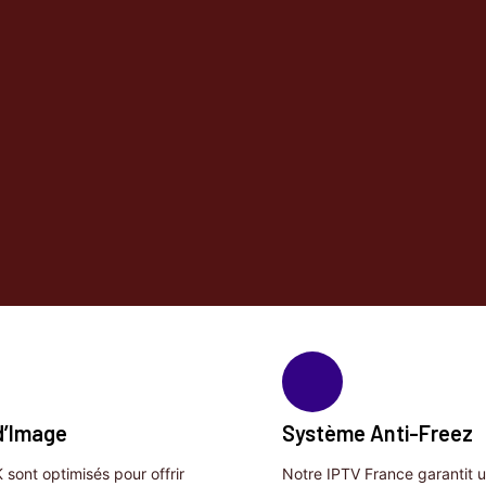
d’Image
Système Anti-Freez
 sont optimisés pour offrir
Notre IPTV France garantit 